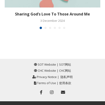
Sharing God’s Love To Those Around Me
3 December 2024
SOT Website
|
SOT网站
CHC Website
|
CHC网站
Privacy Notice
|
隐私声明
Terms of Use
|
使用条款