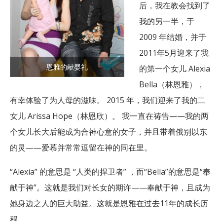
后，我在教会找到了
我的另一半，于
2009 年结婚，并于
2011年5月迎来了我
恩雅的献婴礼
的第一个女儿 Alexia
Bella（林恩雅），
有幸体验了为人母的滋味。 2015 年，我们迎来了我的二
女儿 Arissa Hope（林恩欣）。 我一直在祷告——我的两
个女儿长大后能成为合神心意的女子，并且带着俄别以东
的灵——爱慕并常常逗留在神的同在里。
“Alexia” 的意思是 “人类的捍卫者” ，而“Bella”的意思是“奉
献于神”。这就是我们对长女的期许——奉献于神，且成为
她身边之人的巨大助益。这就是恩雅在过去11年的成长历
程。