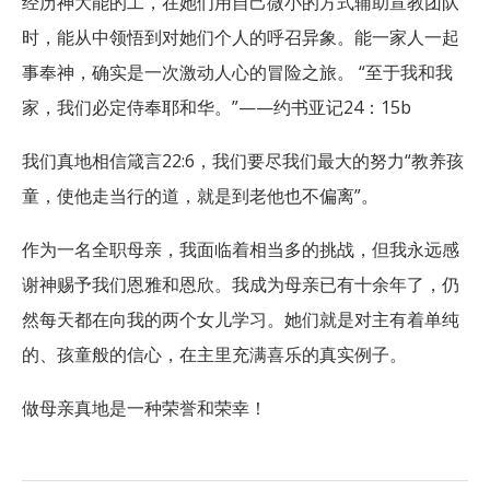
经历神大能的工，在她们用自己微小的方式辅助宣教团队
时，能从中领悟到对她们个人的呼召异象。能一家人一起
事奉神，确实是一次激动人心的冒险之旅。 “至于我和我
家，我们必定侍奉耶和华。”——约书亚记24：15b
我们真地相信箴言22:6，我们要尽我们最大的努力“教养孩
童，使他走当行的道，就是到老他也不偏离”。
作为一名全职母亲，我面临着相当多的挑战，但我永远感
谢神赐予我们恩雅和恩欣。我成为母亲已有十余年了，仍
然每天都在向我的两个女儿学习。她们就是对主有着单纯
的、孩童般的信心，在主里充满喜乐的真实例子。
做母亲真地是一种荣誉和荣幸！