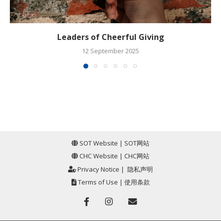
Leaders of Cheerful Giving
12 September 2025
SOT Website
|
SOT网站
CHC Website
|
CHC网站
Privacy Notice
|
隐私声明
Terms of Use
|
使用条款