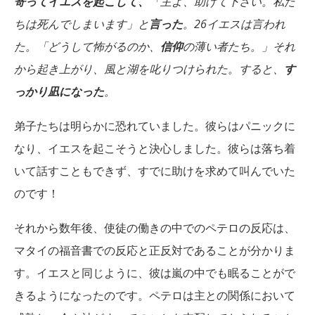
寄ってイエスを起こして、
「主よ、助けて下さい。私た
ちは死んでしまいます」と
言った
。26イエスは言われ
た。「どうして怖がるのか、
信仰
の薄い者たち。」それ
から起き上がり、風と湖を叱りつけられた。すると、
す
っかり凪になった
。
弟子たちは明らかに恐れていました。彼らはパニックに
なり、イエスを起こそうと決心しました。彼らは落ち着
いて話すこともできず、すでに助けを求めて叫んでいた
のです！
それから数年後、使徒の働きの中でのペテロの反応は、
マタイの福音書での反応と正反対であることが分かりま
す。イエスと同じように、彼は嵐の中でも眠ることがで
きるようになったのです。ペテロは主との関係において