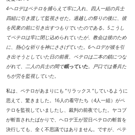
4ヘロデはペテロを捕らえて牢に入れ、四人一組の兵士
四組に引き渡して監視させた。過越しの祭りの後に、彼
を民衆の前に引き出すつもりでいたのである。5こうし
てペテロは牢に閉じ込められていたが、教会は彼のため
に、熱心な祈りを神にささげていた。6ヘロデが彼を引
き出そうとしていた日の前夜、ペテロは二本の鎖につな
がれて、二人の兵士の間で
眠っていた
。戸口では番兵た
ちが労を監視していた。
私は、ペテロがあまりにも “リラックス “しているように
思えて、驚きました。16人の看守たち（4人一組）がペ
テロを監視していましたし、裁判の前夜でした。ヤコブ
が斬首されたばかりで、ヘロデ王が翌日ペテロの斬首を
決行しても、全く不思議ではありません。ですが、ペテ