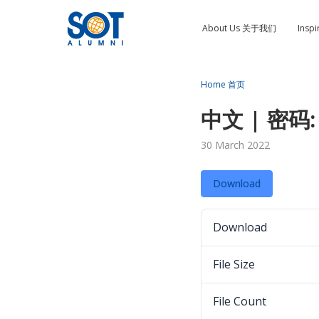
About Us 关于我们
Insp
Home 首页
中文 | 密码: 
30 March 2022
Download
Download
File Size
File Count