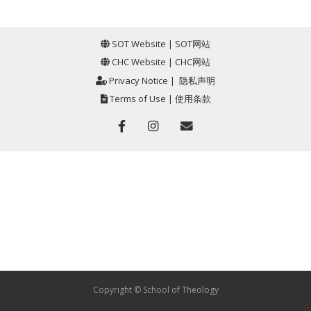
SOT Website
|
SOT网站
CHC Website
|
CHC网站
Privacy Notice
|
隐私声明
Terms of Use
|
使用条款
Copyright © School of Theology