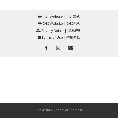
SOT Website
|
SOT网站
CHC Website
|
CHC网站
Privacy Notice
|
隐私声明
Terms of Use
|
使用条款
Copyright © School of Theology