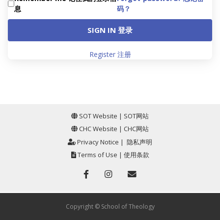
息
码？
SIGN IN 登录
Register 注册
SOT Website
|
SOT网站
CHC Website
|
CHC网站
Privacy Notice
|
隐私声明
Terms of Use
|
使用条款
Copyright © School of Theology